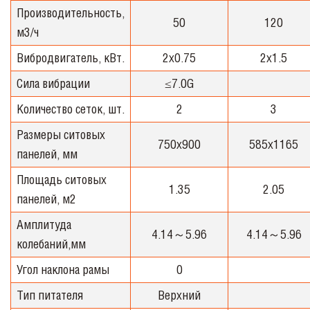
Производительность,
50
120
м3/ч
Вибродвигатель, кВт.
2х0.75
2х1.5
Сила вибрации
≤7.0G
Количество сеток, шт.
2
3
Размеры ситовых
750х900
585х1165
панелей, мм
Площадь ситовых
1.35
2.05
панелей, м2
Амплитуда
4.14～5.96
4.14～5.96
колебаний,мм
Угол наклона рамы
0
Тип питателя
Верхний