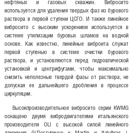
нефтяных и газовых скважин. Вибросито
используется для удаления твердых фаз из бурового
раствора в первой ступени ЦСГО. И также линейное
вибросито с высоким ускорением используется в
системе утилизации буровых шламов на водной
основе. Как известно, линейные виброита служат
первой ступенью в системе очистки бурового
раствора, и установляются перед гидровлической
установкой и центрифугами, чтобы максимально
снизить неполезные твердой фазы от раствора, не
допуская ее дальнейшего дробления в процессе
циркуляции.
Высокпроизводительное вибросито серии KWMG
оснащено двумя вибродвигателями итальянского
производителя OLI с высокой силой линейного
движения G(Доступенно к Martin и
Italvibras
).