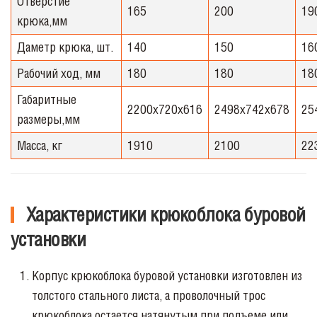
Отверстие
165
200
19
крюка,мм
Даметр крюка, шт.
140
150
16
Рабочий ход, мм
180
180
18
Габаритные
2200х720х616
2498х742х678
25
размеры,мм
Масса, кг
1910
2100
22
Характеристики крюкоблока буровой
установки
Корпус крюкоблока буровой установки изготовлен из
толстого стального листа, а проволочный трос
крюкоблока остается натянутым при подъеме или