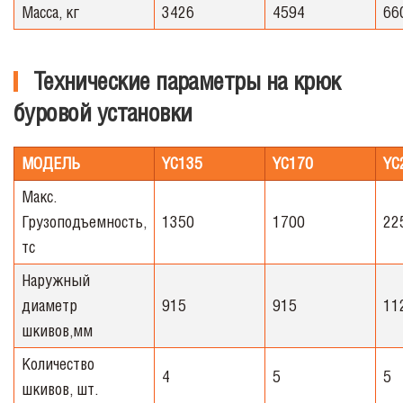
Масса, кг
3426
4594
66
Технические параметры на крюк
буровой установки
МОДЕЛЬ
YС135
YС170
YС
Макс.
Грузоподъемность,
1350
1700
22
тс
Наружный
диаметр
915
915
11
шкивов,мм
Количество
4
5
5
шкивов, шт.