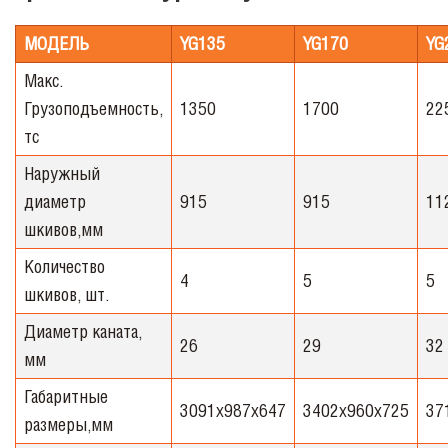
МОДЕЛЬ
YG135
YG170
YG
Макс.
Грузоподъемность,
1350
1700
22
тс
Наружный
диаметр
915
915
11
шкивов,мм
Количество
4
5
5
шкивов, шт.
Диаметр каната,
26
29
32
мм
Габаритные
3091х987х647
3402х960х725
37
размеры,мм