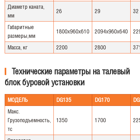
Диаметр каната,
26
29
32
мм
Габаритные
1800х960х610
2094х960х640
22
размеры,мм
Масса, кг
2200
2800
37
Технические параметры на талевый
блок буровой установки
МОДЕЛЬ
DG135
DG170
DG
Макс.
Грузоподъемность,
1350
1700
22
тс