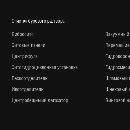
Очистка бурового раствора
Вибросито
Вакуумный 
Ситовые панели
Перемешив
Центрифуга
Гидроворон
Cитогидроциклонная установка
Гидросмеси
Пескоотделитель
Шламовый н
Илоотделитель
Шнековый 
Центробежныйй дегазатор
Винтовой н