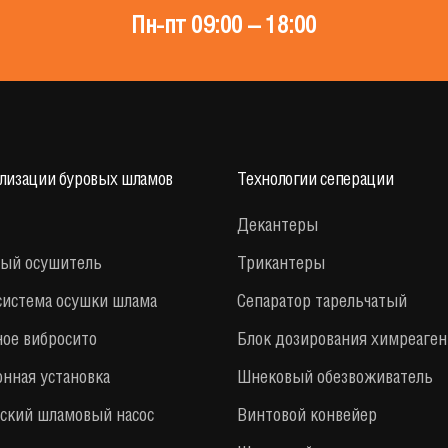
Пн-пт 09:00 – 18:00
илизации буровых шламов
Технологии сеперации
Декантеры
ый осушитель
Трикантеры
система осушки шлама
Сепаратор тарельчатый
ое вибросито
Блок дозирования химреаген
нная установка
Шнековый обезвоживатель
ский шламовый насос
Винтовой конвейер