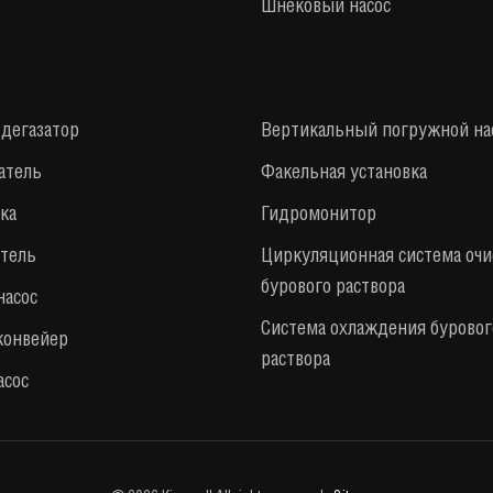
Шнековый насос
дегазатор
Вертикальный погружной на
атель
Факельная установка
ка
Гидромонитор
тель
Циркуляционная система очи
бурового раствора
асос
Система охлаждения буровог
конвейер
раствора
асос